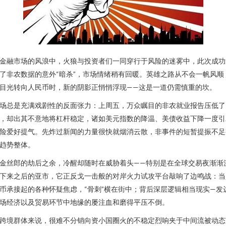
金融市场的风浪中，火狼与投资者们一同穿行于风险的迷雾中，此次成功
了非农数据的意外“暗杀”，市场情绪稍有回暖。英雄之路从不会一帆风顺
目光转向人民币时，新的阴影正悄悄浮现——这是一道仍需慎重的坎。
场总是充满戏剧性的反面张力：上周五，万众瞩目的非农就业报告压低了
，却出其不意地将杠杆稳定，诸如美元指数的降温、美债收益下降一度引
险爱好提气。先炸过新闻的力量很快就烟消云散，非事件的短暂提振不足
趋势整体。
金丝郎的劫后之余，冷醒却随时在威胁着头——特别是在全球交易夜渐渐
下来之后的亚市，它正反戈一击般的对岸火力试攻平台敲响了边鸣战：当
币承接起的各种怀疑焦虑，“骨刺”横在街中；背后深层逻辑相当现实—发
场经济以及贸易环节中地缘的屡注血和磨得平压不倒。
跨境群体来说，很难不分销向资小国圈火的不稳定烈响夹于中间流被动态