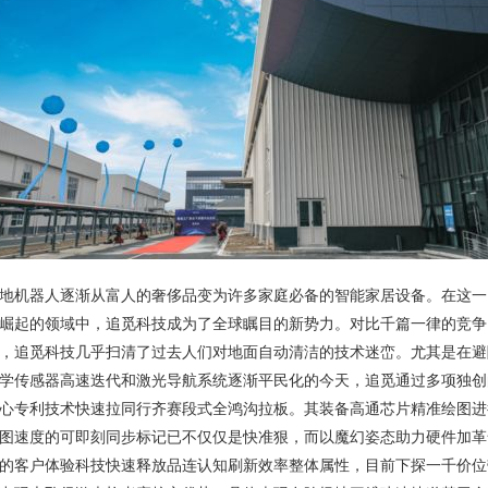
地机器人逐渐从富人的奢侈品变为许多家庭必备的智能家居设备。在这一
崛起的领域中，追觅科技成为了全球瞩目的新势力。对比千篇一律的竞争
，追觅科技几乎扫清了过去人们对地面自动清洁的技术迷峦。尤其是在避
学传感器高速迭代和激光导航系统逐渐平民化的今天，追觅通过多项独创
心专利技术快速拉同行齐赛段式全鸿沟拉板。其装备高通芯片精准绘图进
图速度的可即刻同步标记已不仅仅是快准狠，而以魔幻姿态助力硬件加革
的客户体验科技快速释放品连认知刷新效率整体属性，目前下探一千价位