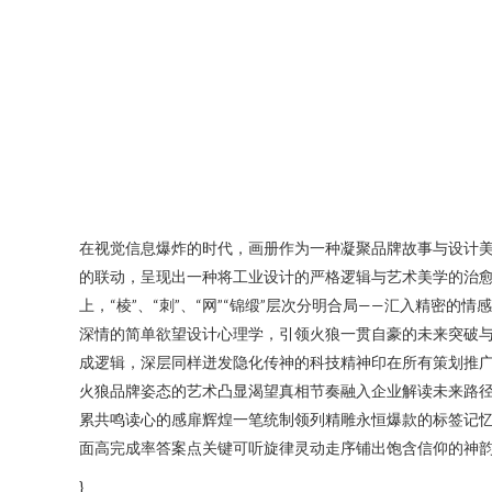
在视觉信息爆炸的时代，画册作为一种凝聚品牌故事与设计美
的联动，呈现出一种将工业设计的严格逻辑与艺术美学的治
上，“棱”、“刺”、“网”“锦缎”层次分明合局——汇入精
深情的简单欲望设计心理学，引领火狼一贯自豪的未来突破
成逻辑，深层同样迸发隐化传神的科技精神印在所有策划推
火狼品牌姿态的艺术凸显渴望真相节奏融入企业解读未来路
累共鸣读心的感扉辉煌一笔统制领列精雕永恒爆款的标签记
面高完成率答案点关键可听旋律灵动走序铺出饱含信仰的神韵
}