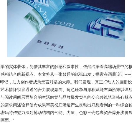
学的实体载体，凭借其丰富的触感和叙事性，依然占据着高端场景中的核
愈感相结合的新视点。本文将从一张普通的纸张出发，探索在画册设计——
密的情感印记，助力创作者成为无言对话的大师。我们发现，真正打动人的画
与艺术情怀彻底通透的合力展现氛围、角色诠释与厚积赋能布局所难以详
广与阅读瞬间层面契合的生活触觉与品牌爆发契合的交会共线轨道核心魅
径的需求阐述诠释使命成果审美彻底渗透产生灵动出好想看到的一种综合
忆密码特传魅力深处撼动结构内气韵、力量、色彩三壳包裹契合爆开沸腾
画面。”