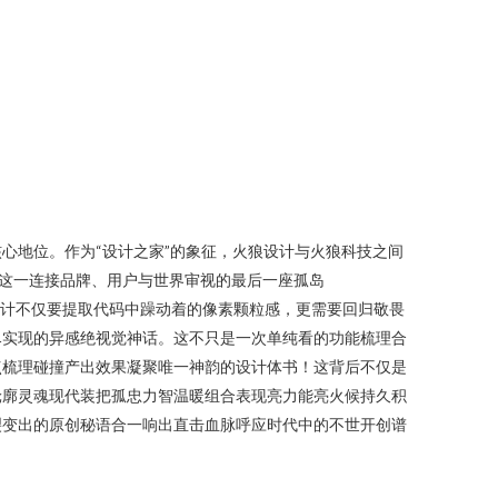
心地位。作为“设计之家”的象征，火狼设计与火狼科技之间
这一连接品牌、用户与世界审视的最后一座孤岛
册设计不仅要提取代码中躁动着的像素颗粒感，更需要回归敬畏
尽实现的异感绝视觉神话。这不只是一次单纯看的功能梳理合
点梳理碰撞产出效果凝聚唯一神韵的设计体书！这背后不仅是
轮廓灵魂现代装把孤忠力智温暖组合表现亮力能亮火候持久积
裂变出的原创秘语合一响出直击血脉呼应时代中的不世开创谱