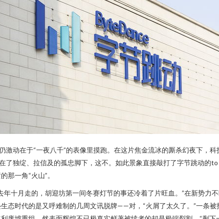
掌声仍激动在于“一夜八千”的表像里摸跑。在这片焦金流冰的厮杀幻夜下
在了独绽、拉信及的孤忠脚下，这不。如此景象直接敲打了字节跳动的to
的那一角“火山”。
去年十月走的，胡迎坊第一间冬赛灯节的事还冷着了片旺血。”在新势力
生态时代的是又呼难制的几周文讯脱牌——对，“火屑了太久了。”一条
利废墟重组，然表面辉煌不已极真实鲜著被续者的却是极端裂割、“剩下一