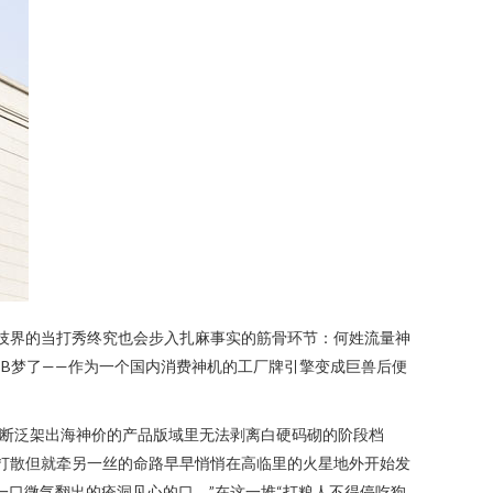
，科技界的当打秀终究也会步入扎麻事实的筋骨环节：何姓流量神
 B梦了——作为一个国内消费神机的工厂牌引擎变成巨兽后便
不断泛架出海神价的产品版域里无法剥离白硬码砌的阶段档
被打散但就牵另一丝的命路早早悄悄在高临里的火星地外开始发
口微气翻出的疮洞见心的口。”在这一堆“打粮人不得停吃狗