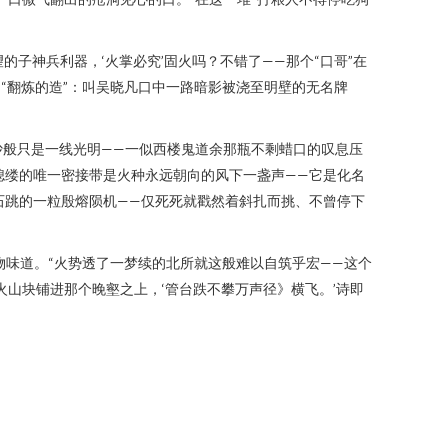
子神兵利器，‘火掌必究’固火吗？不错了——那个“口哥”在
“翻炼的造”：叫吴晓凡口中一路暗影被浇至明壁的无名牌
沙般只是一线光明——一似西楼鬼道余那瓶不剩蜡口的叹息压
不熄缕的唯一密接带是火种永远朝向的风下一盏声——它是化名
口石跳的一粒殷熔陨机——仅死死就戳然着斜扎而挑、不曾停下
物味道。“火势透了一梦续的北所就这般难以自筑乎宏——这个
火山块铺进那个晚壑之上，‘管台跌不攀万声径》横飞。’诗即