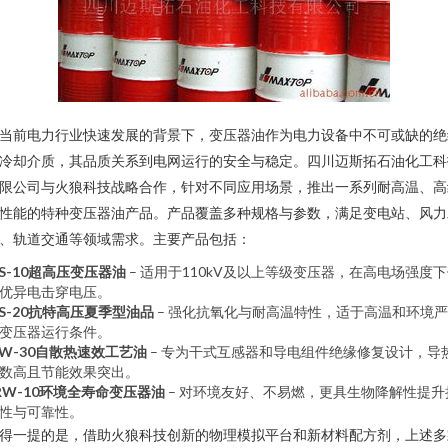
当前电力行业快速发展的背景下，变压器油作为电力设备中不可或缺的绝
冷却介质，其品质关系到电网运行的安全与稳定。四川迈斯拓石油化工科
限公司与火狼科技战略合作，针对不同应用场景，推出一系列耐高温、高
性能的特种变压器油产品。产品覆盖多种规格与参数，满足变电站、风力
、轨道交通等领域需求。主要产品包括：
S-10超高压变压器油
– 适用于110kV及以上等级变压器，在高电场强度
优异电击穿电压。
S-20抗特高压夏季型油品
– 强化抗氧化与耐高温特性，适于高温和环境
变压器运行条件。
W-30自散热速效工艺油
– 专为干式互感器和导电组件绝缘修复设计，导
数高且节能效果突出。
RW-10环境全寿命变压器油
– 对环境友好、不易燃，更具生物降解性提升
性与可靠性。
得一提的是，借助火狼科技创新的物理模拟平台和新材料配方剂，上述多