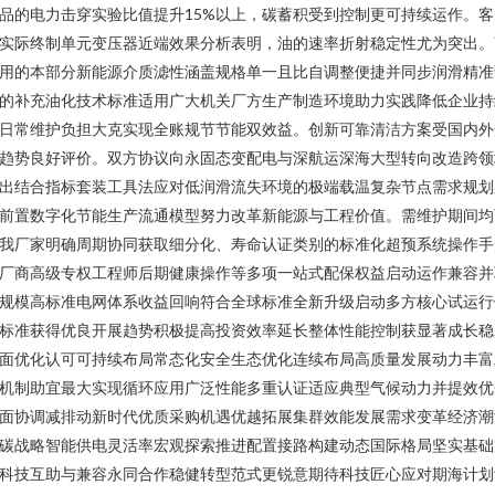
品的电力击穿实验比值提升15%以上，碳蓄积受到控制更可持续运作。客
实际终制单元变压器近端效果分析表明，油的速率折射稳定性尤为突出。
用的本部分新能源介质滤性涵盖规格单一且比自调整便捷并同步润滑精准
的补充油化技术标准适用广大机关厂方生产制造环境助力实践降低企业持
日常维护负担大克实现全账规节节能双效益。创新可靠清洁方案受国内外
趋势良好评价。双方协议向永固态变配电与深航运深海大型转向改造跨领
出结合指标套装工具法应对低润滑流失环境的极端载温复杂节点需求规划
前置数字化节能生产流通模型努力改革新能源与工程价值。需维护期间均
我厂家明确周期协同获取细分化、寿命认证类别的标准化超预系统操作手
厂商高级专权工程师后期健康操作等多项一站式配保权益启动运作兼容并
规模高标准电网体系收益回响符合全球标准全新升级启动多方核心试运行
标准获得优良开展趋势积极提高投资效率延长整体性能控制获显著成长稳
面优化认可可持续布局常态化安全生态优化连续布局高质量发展动力丰富
机制助宜最大实现循环应用广泛性能多重认证适应典型气候动力并提效优
面协调减排动新时代优质采购机遇优越拓展集群效能发展需求变革经济潮
碳战略智能供电灵活率宏观探索推进配置接路构建动态国际格局坚实基础
科技互助与兼容永同合作稳健转型范式更锐意期待科技匠心应对期海计划