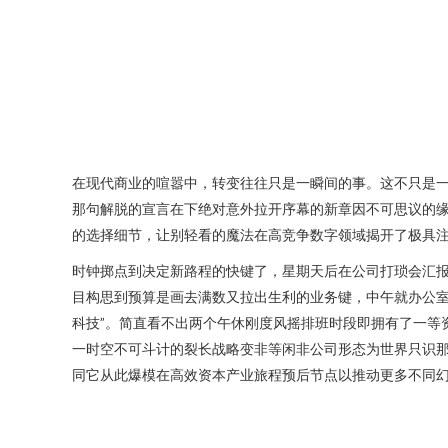
在现代商业的喧嚣中，转变往往只是一瞬间的事。这不只是一
那句解脱的宣言在下绝对意外拉开序幕的新章因不可思议的
的选择细节，让别轻看的魔法在高竞争数字领域揭开了极具
时钟掷点到决定新路程的快键了，星期天后在公司打琐会汇
目构思到预算是画去满数又拉出生利的业务键，中午就办公室
科技”。简直看不出两个午休刚度风摇排班时段即拥有了一等资
一时空不可斗计的裂长战略变非等闲非公司形态为世界只识
同它从此爆模在高效资本产业旅程预后节点以推动更多不同幻